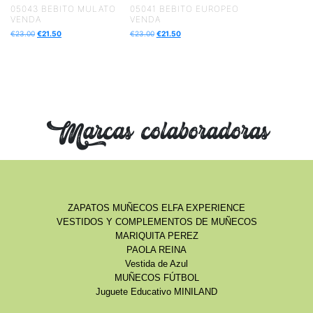
05043 BEBITO MULATO
05041 BEBITO EUROPEO
VENDA
VENDA
€
23.00
€
21.50
€
23.00
€
21.50
Marcas colaboradoras
ZAPATOS MUÑECOS ELFA EXPERIENCE
VESTIDOS Y COMPLEMENTOS DE MUÑECOS
MARIQUITA PEREZ
PAOLA REINA
Vestida de Azul
MUÑECOS FÚTBOL
Juguete Educativo MINILAND