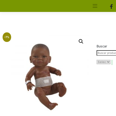
[aws_search_form]
Elfa Experience – Onil – Alicante
-7%
Buscar