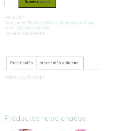
Reservar ahora
SKU:
05044
Categorías:
Bebitos (45 cm)
,
Bebitos con Venda
,
MUÑECAS PAOLA REINA
Etiqueta:
Paola Reina
Descripción
Información adicional
BEBITA MULATA VENDA
Productos relacionados