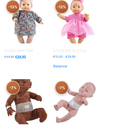
-13%
-12%
07069 MARTINA
07159 ANITA 27cm
€
45.95
€
39.95
€
15.50
-
€
29.95
Reservar
-7%
-7%