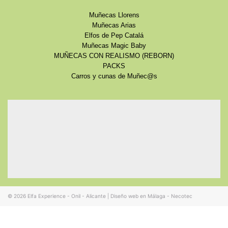
Muñecas Llorens
Muñecas Arias
Elfos de Pep Catalá
Muñecas Magic Baby
MUÑECAS CON REALISMO (REBORN)
PACKS
Carros y cunas de Muñec@s
© 2026
Elfa Experience - Onil - Alicante
|
Diseño web en Málaga - Necotec