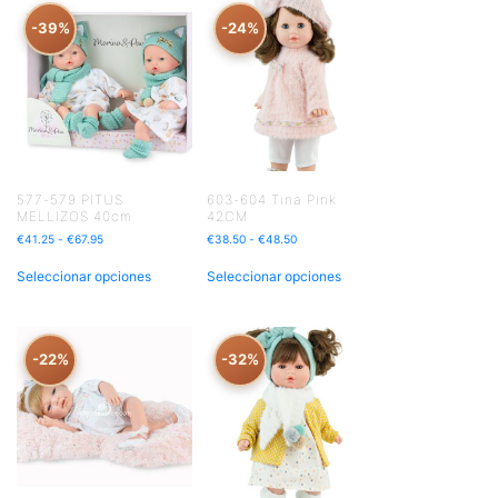
-39%
-24%
577-579 PITUS
603-604 Tina Pink
MELLIZOS 40cm
42CM
€
41.25
-
€
67.95
€
38.50
-
€
48.50
Seleccionar opciones
Seleccionar opciones
-22%
-32%