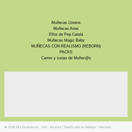
Muñecas Llorens
Muñecas Arias
Elfos de Pep Catalá
Muñecas Magic Baby
MUÑECAS CON REALISMO (REBORN)
PACKS
Carros y cunas de Muñec@s
© 2026
Elfa Experience - Onil - Alicante
|
Diseño web en Málaga - Necotec