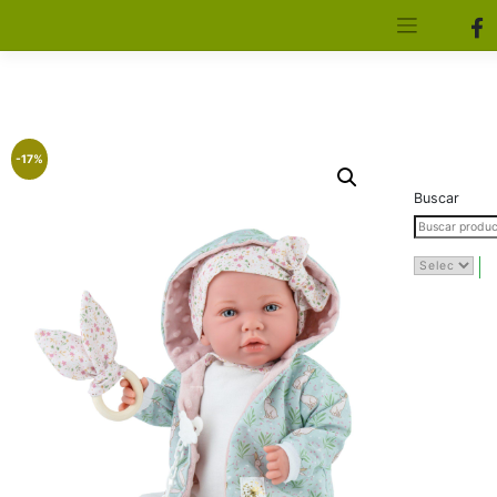
[aws_search_form]
Elfa Experience – Onil – Alicante
-17%
Buscar