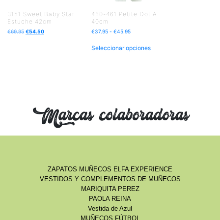
3151 Sweet Baby Star
460-461 Petite Dot A
Estuche 42cm
40cm
€
69.95
€
54.50
€
37.95
-
€
45.95
Seleccionar opciones
Marcas colaboradoras
ZAPATOS MUÑECOS ELFA EXPERIENCE
VESTIDOS Y COMPLEMENTOS DE MUÑECOS
MARIQUITA PEREZ
PAOLA REINA
Vestida de Azul
MUÑECOS FÚTBOL