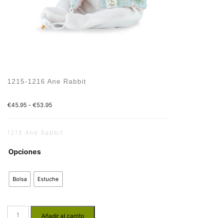
1215-1216 Ane Rabbit
€
45.95
-
€
53.95
1215 Ane Rabbit
Opciones
Bolsa
Estuche
Añadir al carrito