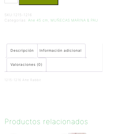
SKU:
1215-1216
Categorías:
Ane 45 cm
,
MUÑECAS MARINA & PAU
Descripción
Información adicional
Valoraciones (0)
1215-1216 Ane Rabbit
Productos relacionados