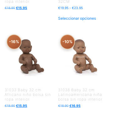
ropa interior
32CM
€
18.90
€
15.95
€
19.95
-
€
23.95
Seleccionar opciones
-16%
-10%
31033 Baby 32 cm
31038 Baby 32 cm
Africano niño bolsa sin
Latinoamericana niña
ropa interior
bolsa sin ropa interior
€
18.90
€
15.95
€
18.90
€
16.95