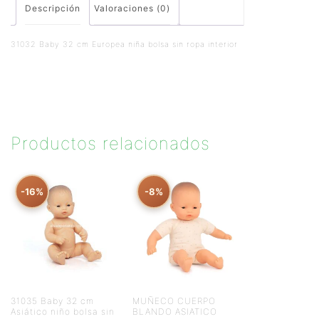
Descripción
Valoraciones (0)
31032 Baby 32 cm Europea niña bolsa sin ropa interior
Productos relacionados
-16%
-8%
31035 Baby 32 cm
MUÑECO CUERPO
Asiático niño bolsa sin
BLANDO ASIATICO