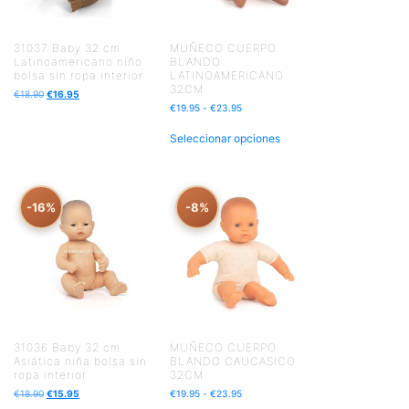
31037 Baby 32 cm
MUÑECO CUERPO
Latinoamericano niño
BLANDO
bolsa sin ropa interior
LATINOAMERICANO
32CM
€
18.90
€
16.95
€
19.95
-
€
23.95
Seleccionar opciones
-16%
-8%
31036 Baby 32 cm
MUÑECO CUERPO
Asiática niña bolsa sin
BLANDO CAUCASICO
ropa interior
32CM
€
18.90
€
15.95
€
19.95
-
€
23.95