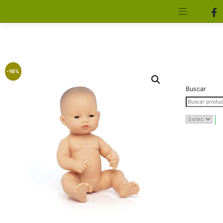
[aws_search_form]
Elfa Experience – Onil – Alicante
-16%
Buscar