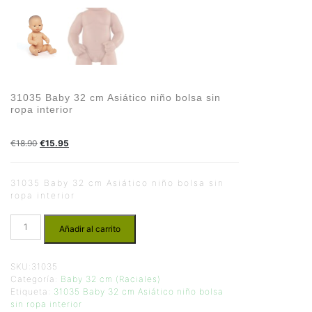
31035 Baby 32 cm Asiático niño bolsa sin
ropa interior
€
18.90
€
15.95
31035 Baby 32 cm Asiático niño bolsa sin
ropa interior
Añadir al carrito
SKU:
31035
Categoría:
Baby 32 cm (Raciales)
Etiqueta:
31035 Baby 32 cm Asiático niño bolsa
sin ropa interior