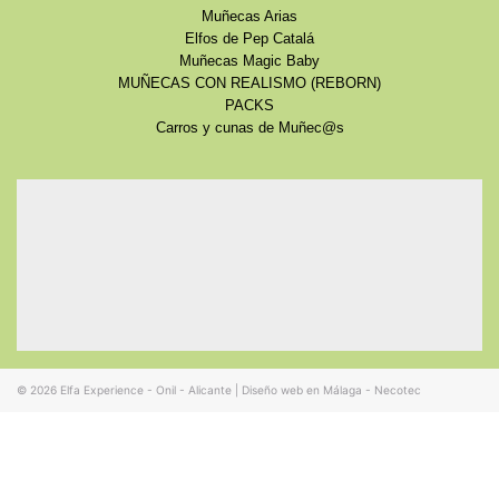
Muñecas Arias
Elfos de Pep Catalá
Muñecas Magic Baby
MUÑECAS CON REALISMO (REBORN)
PACKS
Carros y cunas de Muñec@s
© 2026
Elfa Experience - Onil - Alicante
|
Diseño web en Málaga - Necotec