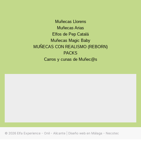
Muñecas Llorens
Muñecas Arias
Elfos de Pep Catalá
Muñecas Magic Baby
MUÑECAS CON REALISMO (REBORN)
PACKS
Carros y cunas de Muñec@s
© 2026
Elfa Experience - Onil - Alicante
|
Diseño web en Málaga - Necotec