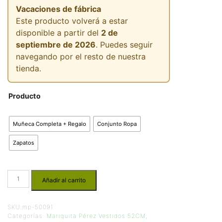
Vacaciones de fábrica
Este producto volverá a estar
disponible a partir del
2 de
septiembre de 2026
. Puedes seguir
navegando por el resto de nuestra
tienda.
Producto
Muñeca Completa + Regalo
Conjunto Ropa
Zapatos
Añadir al carrito
SKU:
mp-50091
Categorías:
Mariquita Pérez Vestidos 52CM
,