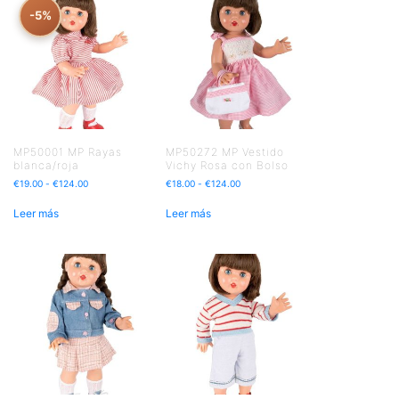
-5%
MP50001 MP Rayas
MP50272 MP Vestido
blanca/roja
Vichy Rosa con Bolso
€
19.00
-
€
124.00
€
18.00
-
€
124.00
Leer más
Leer más