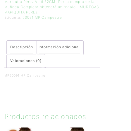
Mariquita Pérez Vinil 52CM -Por la compra de la
Muñeca Completa obtendrá un regalo-
,
MUÑECAS
MARIQUITA PEREZ
Etiqueta:
50091 MP Campestre
Descripción
Información adicional
Valoraciones (0)
MP50091 MP Campestre
Productos relacionados