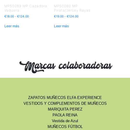
MP50089 MP Cazadora
MP50080 MP
Vaquera
Pirata/Jersey Rayas
€
18.00
-
€
124.00
€
19.00
-
€
124.00
Leer más
Leer más
Marcas colaboradoras
ZAPATOS MUÑECOS ELFA EXPERIENCE
VESTIDOS Y COMPLEMENTOS DE MUÑECOS
MARIQUITA PEREZ
PAOLA REINA
Vestida de Azul
MUÑECOS FÚTBOL