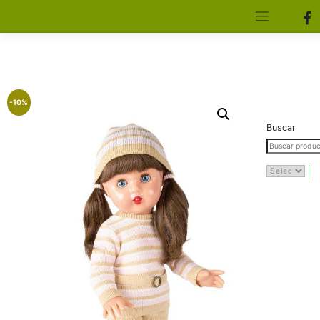
[aws_search_form]
Elfa Experience – Onil – Alicante
-10%
Buscar