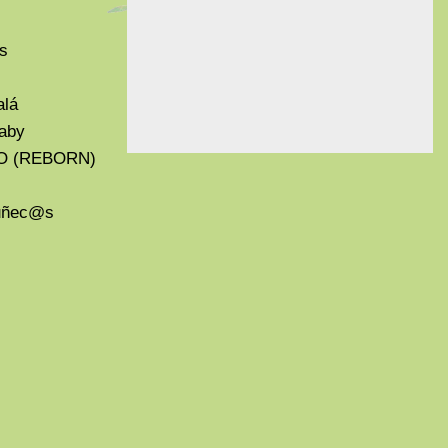
s
alá
aby
O (REBORN)
Muñec@s