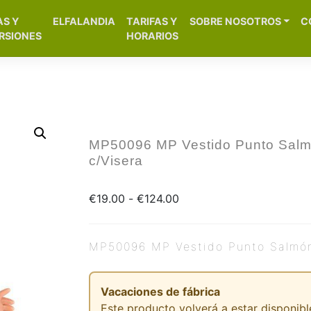
[aws_search_form]
AS Y
ELFALANDIA
TARIFAS Y
SOBRE NOSOTROS
C
– Alicante
RSIONES
HORARIOS
MP50096 MP Vestido Punto Sal
c/Visera
€
19.00
-
€
124.00
MP50096 MP Vestido Punto Salmón
Vacaciones de fábrica
Este producto volverá a estar disponible