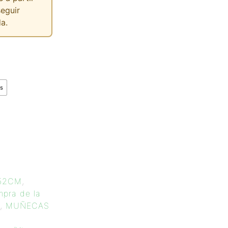
seguir
a.
s
 52CM
,
mpra de la
,
MUÑECAS