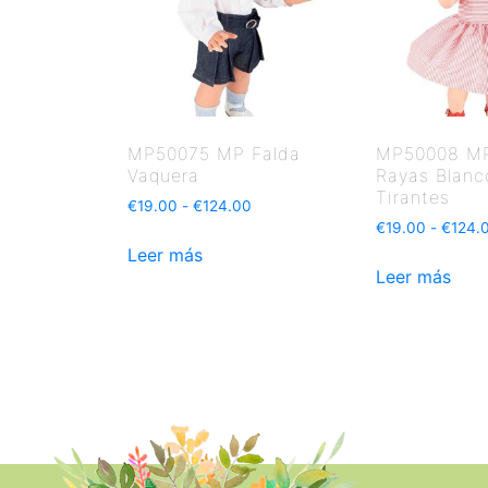
MP50075 MP Falda
MP50008 MP
Vaquera
Rayas Blanc
Tirantes
€
19.00
-
€
124.00
€
19.00
-
€
124.
Leer más
Leer más