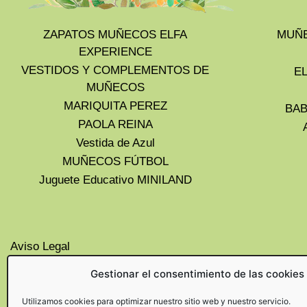
ZAPATOS MUÑECOS ELFA
MUÑE
EXPERIENCE
VESTIDOS Y COMPLEMENTOS DE
E
MUÑECOS
MARIQUITA PEREZ
BAB
PAOLA REINA
Vestida de Azul
MUÑECOS FÚTBOL
Juguete Educativo MINILAND
Aviso Legal
Privacidad
Gestionar el consentimiento de las cookies
Cookies UE
Politica de devoluciones y
Utilizamos cookies para optimizar nuestro sitio web y nuestro servicio.