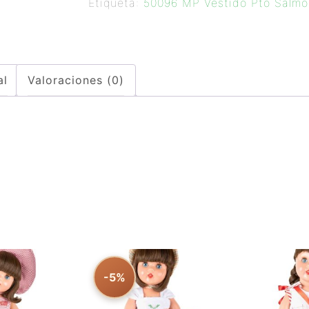
Etiqueta:
50096 MP Vestido Pto Salmo
al
Valoraciones (0)
-5%