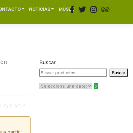
ONTACTO
NOTICIAS
MUSEO
món
Buscar
Buscar
 c/Visera
 a partir