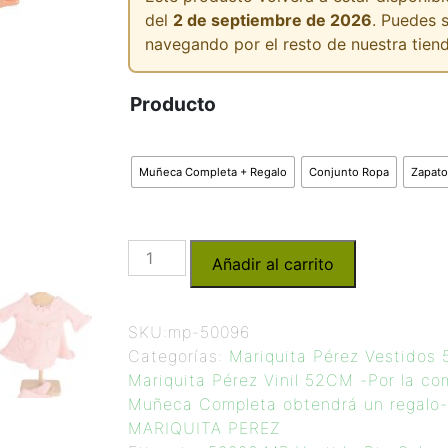
del
2 de septiembre de 2026
. Puedes 
navegando por el resto de nuestra tiend
Producto
Muñeca Completa + Regalo
Conjunto Ropa
Zapato
Añadir al carrito
SKU:
mp-50096
Categorías:
Mariquita Pérez Vestidos
Mariquita Pérez Vinil 52CM -Por la co
Muñeca Completa obtendrá un regalo-
MARIQUITA PEREZ