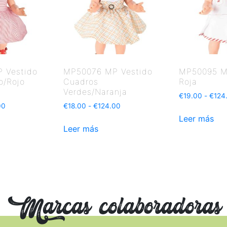
 Vestido
MP50076 MP Vestido
MP50095 M
o/Rojo
Cuadros
Roja
Verdes/Naranja
€
19.00
-
€
124
00
€
18.00
-
€
124.00
Leer más
Leer más
Marcas colaboradoras