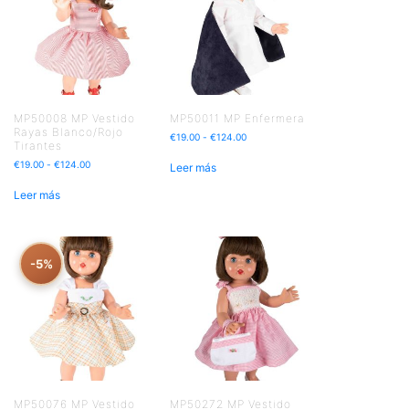
MP50008 MP Vestido
MP50011 MP Enfermera
Rayas Blanco/Rojo
€
19.00
-
€
124.00
Tirantes
€
19.00
-
€
124.00
Leer más
Leer más
-5%
MP50076 MP Vestido
MP50272 MP Vestido