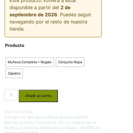
Este producto volverá a estar
disponible a partir del
2 de
septiembre de 2026
. Puedes seguir
navegando por el resto de nuestra
tienda.
Producto
Muñeca Completa + Regalo
Conjunto Ropa
Zapatos
Añadir al carrito
SKU:
mp-50209
Categorías:
Mariquita Pérez Vestidos 52CM
,
Mariquita Pérez Vinil 52CM -Por la compra de la
Muñeca Completa obtendrá un regalo-
,
MUÑECAS