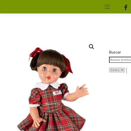
[aws_search_form]
Elfa Experience – Onil – Alicante
Buscar