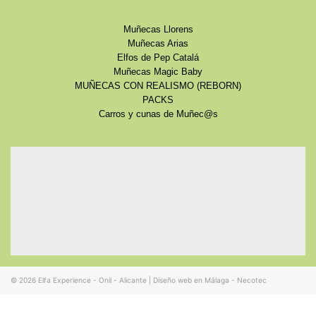
Muñecas Llorens
Muñecas Arias
Elfos de Pep Catalá
Muñecas Magic Baby
MUÑECAS CON REALISMO (REBORN)
PACKS
Carros y cunas de Muñec@s
© 2026
Elfa Experience - Onil - Alicante
|
Diseño web en Málaga - Necotec