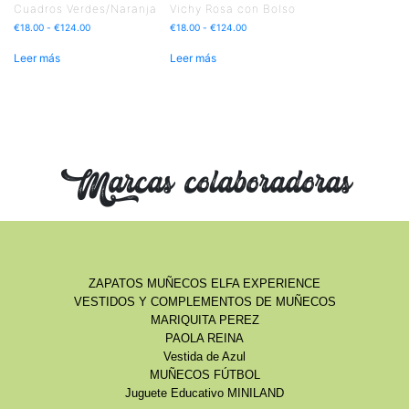
Cuadros Verdes/Naranja
Vichy Rosa con Bolso
€
18.00
-
€
124.00
€
18.00
-
€
124.00
Leer más
Leer más
Marcas colaboradoras
ZAPATOS MUÑECOS ELFA EXPERIENCE
VESTIDOS Y COMPLEMENTOS DE MUÑECOS
MARIQUITA PEREZ
PAOLA REINA
Vestida de Azul
MUÑECOS FÚTBOL
Juguete Educativo MINILAND