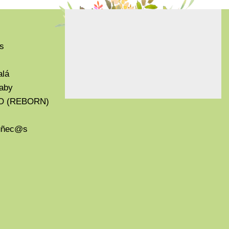
s
alá
aby
O (REBORN)
Muñec@s