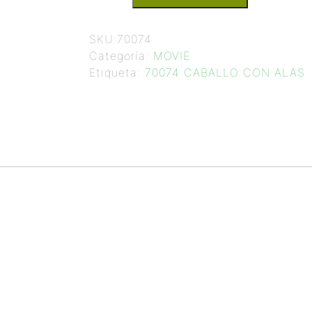
SKU:
70074
Categoría:
MOVIE
Etiqueta:
70074 CABALLO CON ALAS