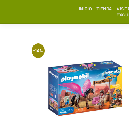
INICIO
TIENDA
VISIT
Elfa Experience – Onil 
EXCU
-14%