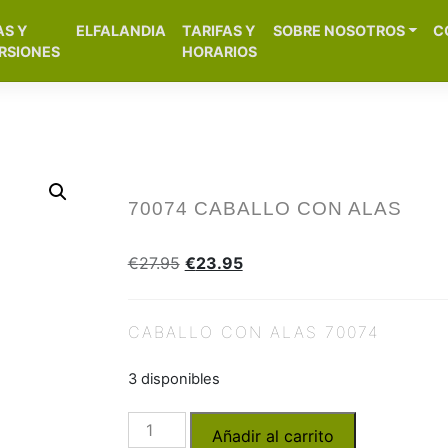
[aws_search_form]
AS Y
ELFALANDIA
TARIFAS Y
SOBRE NOSOTROS
C
– Alicante
RSIONES
HORARIOS
70074 CABALLO CON ALAS
€
27.95
€
23.95
CABALLO CON ALAS 70074
3 disponibles
Añadir al carrito