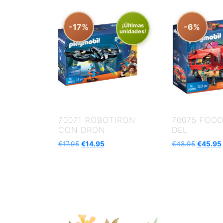
-17%
¡Últimas
-6%
unidades!
70071 ROBOTIRON
70075 FOO
CON DRON
DEL
€
17.95
€
14.95
€
48.95
€
45.95