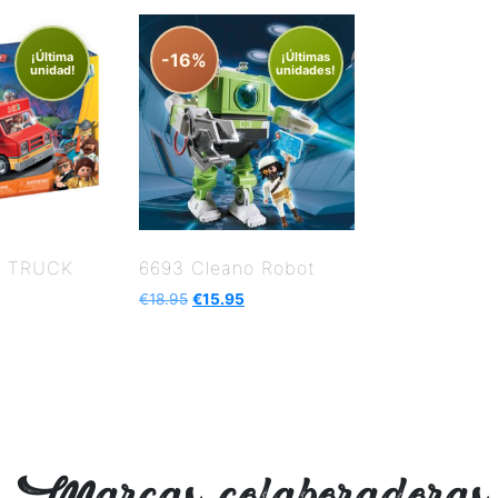
¡Última
-16%
¡Últimas
unidad!
unidades!
D TRUCK
6693 Cleano Robot
€
18.95
€
15.95