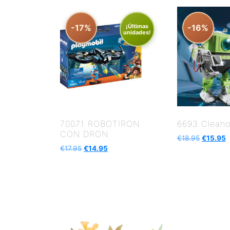
-17%
¡Últimas
-16%
unidades!
70071 ROBOTIRON
6693 Cleano
CON DRON
€
18.95
€
15.95
€
17.95
€
14.95