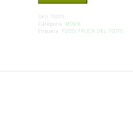
SKU:
70075
Categoría:
MOVIE
Etiqueta:
FOOD TRUCK DEL 70075