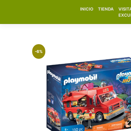
INICIO
TIENDA
VISIT
Elfa Experience – Onil 
EXCU
-6%