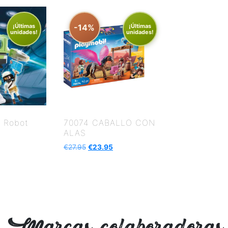
¡Últimas
-14%
¡Últimas
unidades!
unidades!
 Robot
70074 CABALLO CON
ALAS
€
27.95
€
23.95