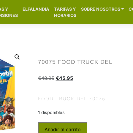
[aws_search_form]
AS Y
ELFALANDIA
TARIFAS Y
SOBRE NOSOTROS
C
– Alicante
RSIONES
HORARIOS
70075 FOOD TRUCK DEL
€
48.95
€
45.95
FOOD TRUCK DEL 70075
1 disponibles
Añadir al carrito