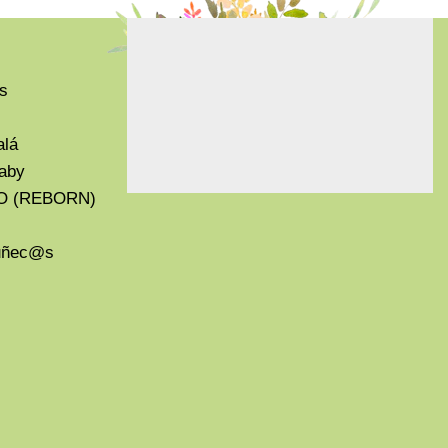
s
alá
aby
O (REBORN)
Muñec@s