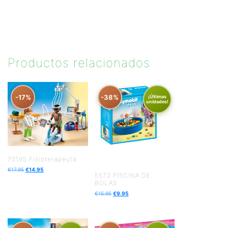
Productos relacionados
-17%
-38%
¡Últimas
unidades!
70195 Fisioterapeuta
€
17.95
€
14.95
5572 PISCINA DE
BOLAS
€
15.95
€
9.95