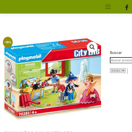
[aws_search_form]
Elfa Experience – Onil – Alicante
-19%
Buscar