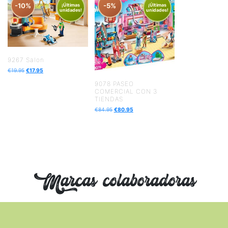
-10%
-5%
¡Últimas
¡Últimas
unidades!
unidades!
9267 Salon
€
19.95
€
17.95
9078 PASEO
COMERCIAL CON 3
TIENDAS
€
84.95
€
80.95
Marcas colaboradoras