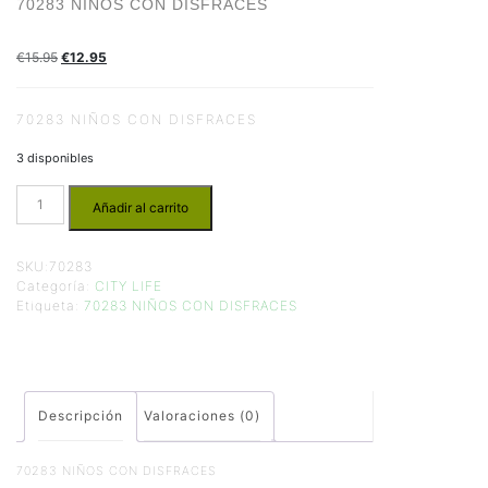
70283 NIÑOS CON DISFRACES
€
15.95
€
12.95
70283 NIÑOS CON DISFRACES
3 disponibles
Añadir al carrito
SKU:
70283
Categoría:
CITY LIFE
Etiqueta:
70283 NIÑOS CON DISFRACES
Descripción
Valoraciones (0)
70283 NIÑOS CON DISFRACES