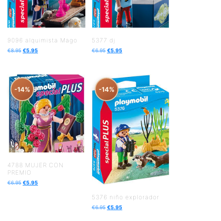
9096 alquimista Mago
5377 dj
€
8.95
€
5.95
€
6.95
€
5.95
-14%
-14%
4788 MUJER CON
PREMIO
€
6.95
€
5.95
5376 niño explorador
€
6.95
€
5.95