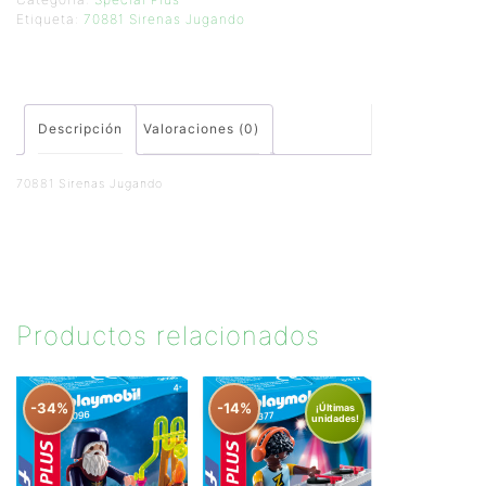
Etiqueta:
70881 Sirenas Jugando
Descripción
Valoraciones (0)
70881 Sirenas Jugando
Productos relacionados
-34%
-14%
¡Últimas
unidades!