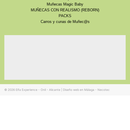
Muñecas Magic Baby
MUÑECAS CON REALISMO (REBORN)
PACKS
Carros y cunas de Muñec@s
© 2026
Elfa Experience - Onil - Alicante
|
Diseño web en Málaga - Necotec