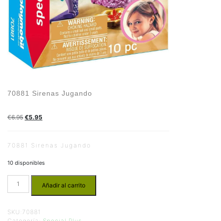
70881 Sirenas Jugando
€
6.95
€
5.95
70881 Sirenas Jugando
10 disponibles
Añadir al carrito
SKU:
70881
Categoría:
Special Plus