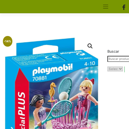
[aws_search_form]
Elfa Experience – Onil – Alicante
-14%
Buscar