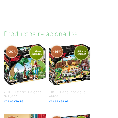
Productos relacionados
-20%
-14%
¡Últimas
¡Última
unidades!
unidad!
71160 Astérix: La caza
70931 Banquete de la
del jabalí
Aldea
€
24.95
€
19.95
€
69.95
€
59.95