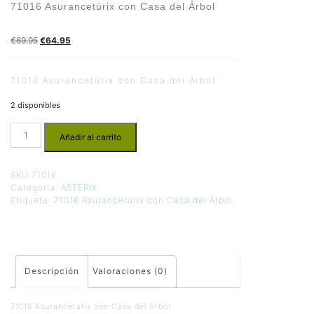
71016 Asurancetúrix con Casa del Árbol
€
69.95
€
64.95
71016 Asurancetúrix con Casa del Árbol
2 disponibles
Añadir al carrito
SKU:
71016
Categoría:
ASTERIX
Etiqueta:
71016 Asurancetúrix con Casa del Árbol
Descripción
Valoraciones (0)
71016 Asurancetúrix con Casa del Árbol