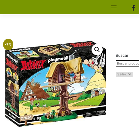
[aws_search_form]
Elfa Experience – Onil – Alicante
-7%
Buscar