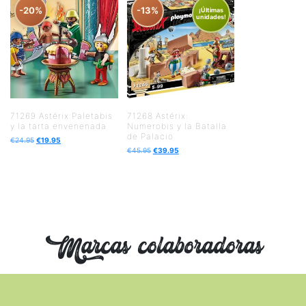
-20%
-13%
¡Últimas
unidades!
71269 Astérix:Paletabis
71268 Astérix:
y la tarta envenenada
Numerobis y la Batalla
de Palacio
€
24.95
€
19.95
€
45.95
€
39.95
Marcas colaboradoras