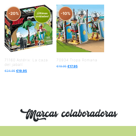
-20%
-10%
¡Últimas
unidades!
71160 Astérix: La caza
70934 Tropa Romana
del jabalí
€
19.95
€
17.95
€
24.95
€
19.95
Marcas colaboradoras