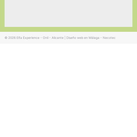
© 2026
Elfa Experience - Onil - Alicante
|
Diseño web en Málaga - Necotec