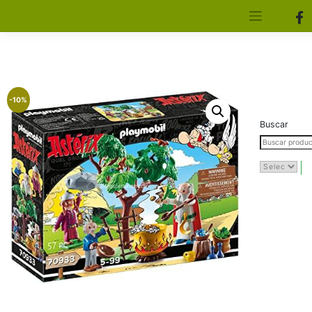
[aws_search_form]
Elfa Experience – Onil – Alicante
-10%
Buscar