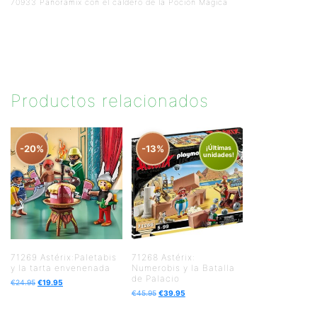
70933 Panorámix con el caldero de la Poción Mágica
Productos relacionados
-20%
-13%
¡Últimas
unidades!
71269 Astérix:Paletabis
71268 Astérix:
y la tarta envenenada
Numerobis y la Batalla
de Palacio
€
24.95
€
19.95
€
45.95
€
39.95