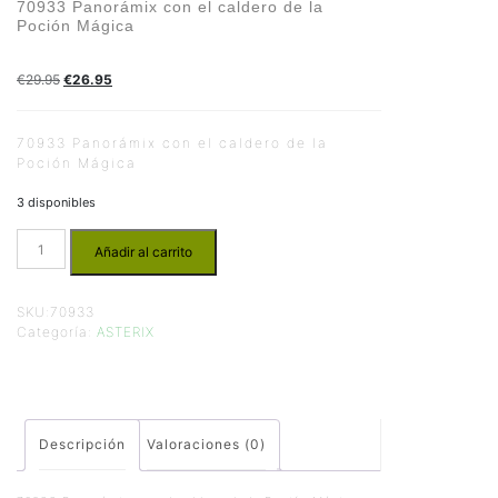
70933 Panorámix con el caldero de la
Poción Mágica
€
29.95
€
26.95
70933 Panorámix con el caldero de la
Poción Mágica
3 disponibles
Añadir al carrito
SKU:
70933
Categoría:
ASTERIX
Descripción
Valoraciones (0)