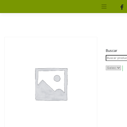
[aws_search_form]
Elfa Experience – Onil – Alicante
Buscar