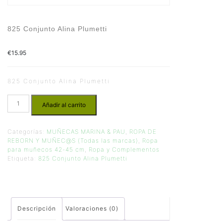
825 Conjunto Alina Plumetti
€
15.95
825 Conjunto Alina Plumetti
Añadir al carrito
Categorías:
MUÑECAS MARINA & PAU
,
ROPA DE
REBORN Y MUÑEC@S (Todas las marcas)
,
Ropa
para muñecos 42-45 cm
,
Ropa y Complementos
Etiqueta:
825 Conjunto Alina Plumetti
Descripción
Valoraciones (0)