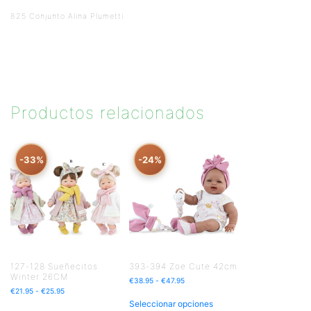
825 Conjunto Alina Plumetti
Productos relacionados
-33%
-24%
127-128 Sueñecitos
393-394 Zoe Cute 42cm
Winter 26CM
€
38.95
-
€
47.95
€
21.95
-
€
25.95
Seleccionar opciones