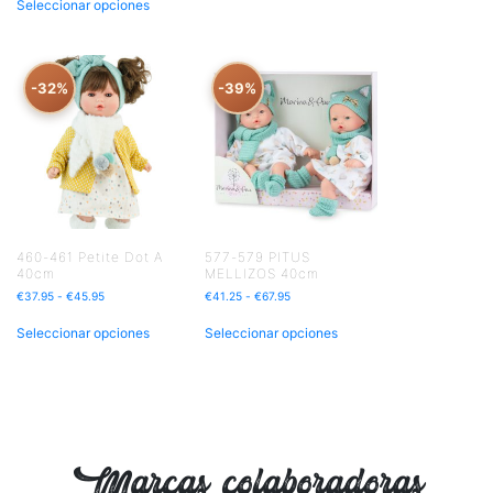
Seleccionar opciones
-32%
-39%
460-461 Petite Dot A
577-579 PITUS
40cm
MELLIZOS 40cm
€
37.95
-
€
45.95
€
41.25
-
€
67.95
Seleccionar opciones
Seleccionar opciones
Marcas colaboradoras