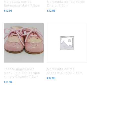
Mercedita correa
Mercedita correa Verde
Berenjena Mate 7,5cm
Charol 7,5cm
€
12.95
€
12.95
Zapato Ingles Rosa
Mercedita correa
Maquillaje con cordon
Granate Charol 7,5cm
«lino y Charol» 7,5cm
€
12.95
€
14.95