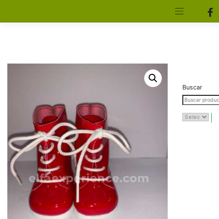
[aws_search_form]
Elfa Experience – Onil – Alicante
Buscar