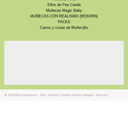
Elfos de Pep Catalá
Muñecas Magic Baby
MUÑECAS CON REALISMO (REBORN)
PACKS
Carros y cunas de Muñec@s
© 2026
Elfa Experience - Onil - Alicante
|
Diseño web en Málaga - Necotec