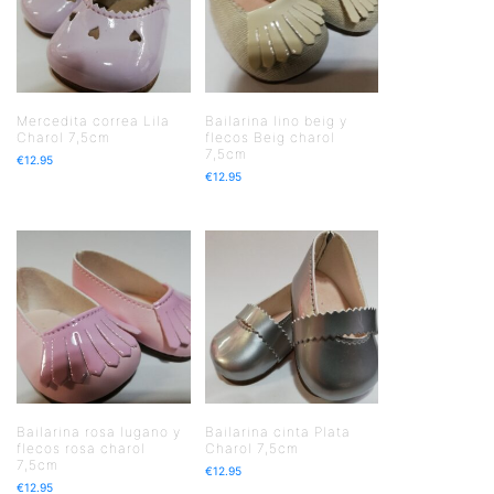
Mercedita correa Lila
Bailarina lino beig y
Charol 7,5cm
flecos Beig charol
7,5cm
€
12.95
€
12.95
Bailarina rosa lugano y
Bailarina cinta Plata
flecos rosa charol
Charol 7,5cm
7,5cm
€
12.95
€
12.95