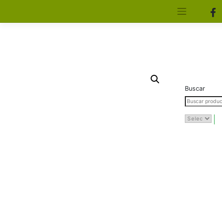
[aws_search_form]
Elfa Experience – Onil – Alicante
Buscar