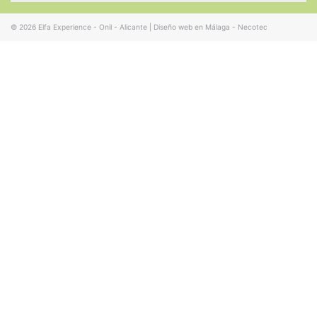
© 2026
Elfa Experience - Onil - Alicante
|
Diseño web en Málaga - Necotec