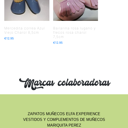
Mercedita correa Azul
Bailarina rosa lugano y
Viejo Charol 8,5cm
flecos rosa charol
7,5cm
€
12.95
€
12.95
Marcas colaboradoras
ZAPATOS MUÑECOS ELFA EXPERIENCE
VESTIDOS Y COMPLEMENTOS DE MUÑECOS
MARIQUITA PEREZ