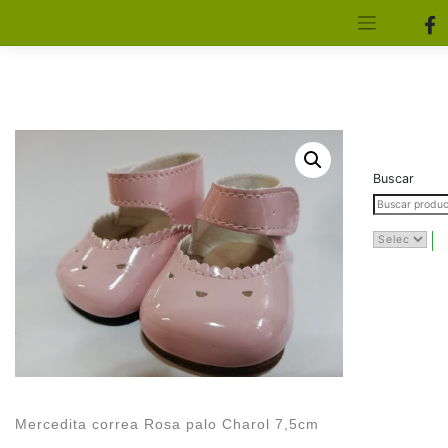
[aws_search_form]
Elfa Experience – Onil – Alicante
Buscar
Mercedita correa Rosa palo Charol 7,5cm