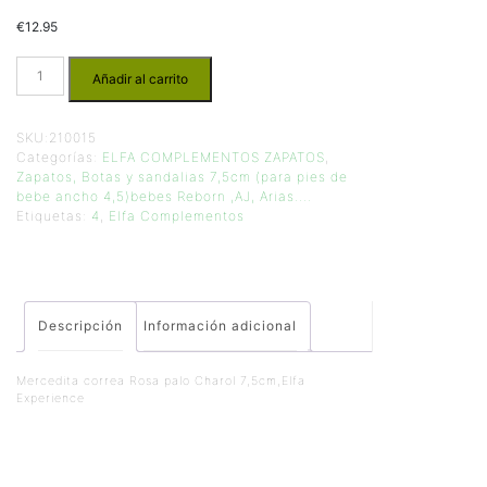
€
12.95
Añadir al carrito
SKU:
210015
Categorías:
ELFA COMPLEMENTOS ZAPATOS
,
Zapatos, Botas y sandalias 7,5cm (para pies de
bebe ancho 4,5)bebes Reborn ,AJ, Arias....
Etiquetas:
4
,
Elfa Complementos
Descripción
Información adicional
Mercedita correa Rosa palo Charol 7,5cm,Elfa
Experience