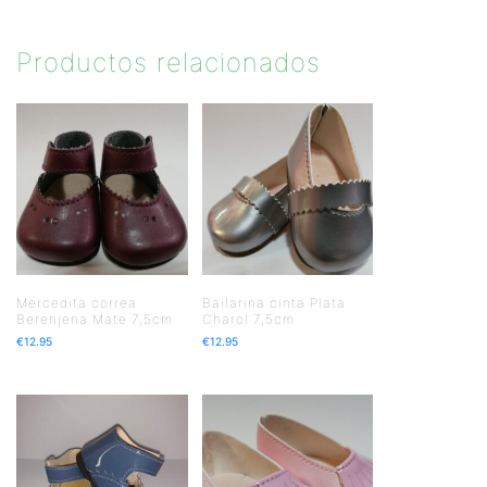
Productos relacionados
Mercedita correa
Bailarina cinta Plata
Berenjena Mate 7,5cm
Charol 7,5cm
€
12.95
€
12.95