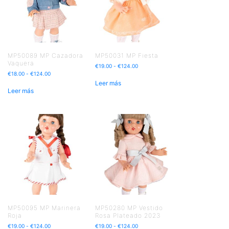
MP50089 MP Cazadora
MP50031 MP Fiesta
Vaquera
€
19.00
-
€
124.00
€
18.00
-
€
124.00
Leer más
Leer más
MP50095 MP Marinera
MP50280 MP Vestido
Roja
Rosa Plateado 2023
€
19.00
-
€
124.00
€
19.00
-
€
124.00