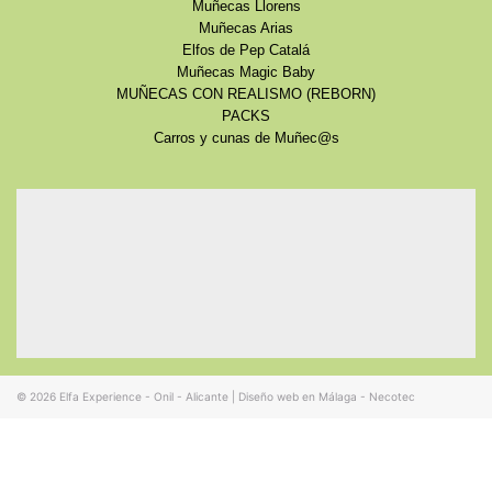
Muñecas Llorens
Muñecas Arias
Elfos de Pep Catalá
Muñecas Magic Baby
MUÑECAS CON REALISMO (REBORN)
PACKS
Carros y cunas de Muñec@s
© 2026
Elfa Experience - Onil - Alicante
|
Diseño web en Málaga - Necotec