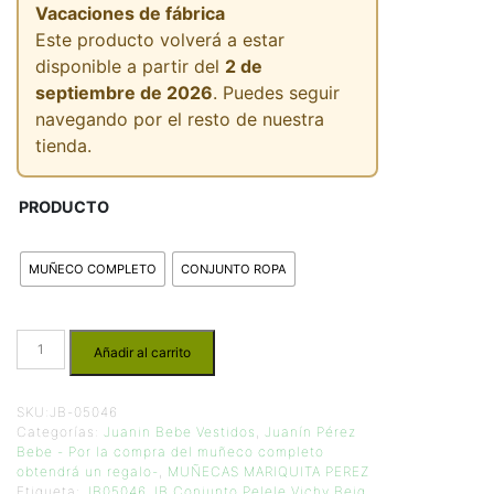
Vacaciones de fábrica
Este producto volverá a estar
disponible a partir del
2 de
septiembre de 2026
. Puedes seguir
navegando por el resto de nuestra
tienda.
PRODUCTO
MUÑECO COMPLETO
CONJUNTO ROPA
Añadir al carrito
SKU:
JB-05046
Categorías:
Juanin Bebe Vestidos
,
Juanín Pérez
Bebe - Por la compra del muñeco completo
obtendrá un regalo-
,
MUÑECAS MARIQUITA PEREZ
Etiqueta:
JB05046 JB Conjunto Pelele Vichy Beig