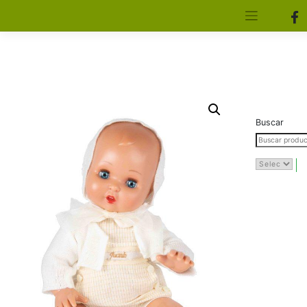
[aws_search_form]
Elfa Experience – Onil – Alicante
Buscar