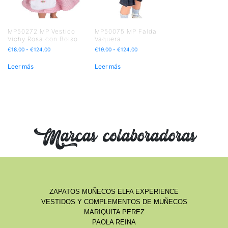
MP50272 MP Vestido
MP50075 MP Falda
Vichy Rosa con Bolso
Vaquera
€
18.00
-
€
124.00
€
19.00
-
€
124.00
Leer más
Leer más
Marcas colaboradoras
ZAPATOS MUÑECOS ELFA EXPERIENCE
VESTIDOS Y COMPLEMENTOS DE MUÑECOS
MARIQUITA PEREZ
PAOLA REINA