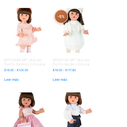
-5%
MP50096 MP Vestido
MP50109 MP Vestido
Punto Salmón c/Visera
Punto Verde c/boina
€
19.00
-
€
124.00
€
19.00
-
€
117.80
Leer más
Leer más