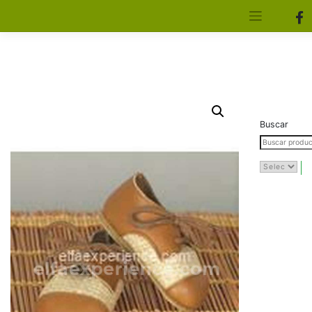
[aws_search_form]
Elfa Experience – Onil – Alicante
Buscar