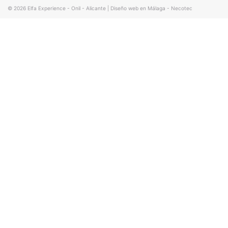
© 2026
Elfa Experience - Onil - Alicante
|
Diseño web en Málaga - Necotec