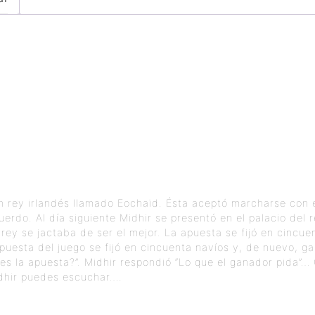
 rey irlandés llamado Eochaïd. Ésta aceptó marcharse con é
rdo. Al día siguiente Midhir se presentó en el palacio del r
el rey se jactaba de ser el mejor. La apuesta se fijó en cincu
puesta del juego se fijó en cincuenta navíos y, de nuevo, gan
 es la apuesta?”. Midhir respondió “Lo que el ganador pida”
idhir puedes escuchar….