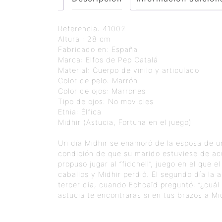
Referencia: 41002
Altura : 28 cm
Fabricado en: España
Marca: Elfos de Pep Catalá
Material: Cuerpo de vinilo y articulado
Color de pelo: Marrón
Color de ojos: Marrones
Tipo de ojos: No movibles
Etnia: Élfica
Midhir (Astucia, Fortuna en el juego)
Un día Midhir se enamoró de la esposa de un
condición de que su marido estuviese de acue
propuso jugar al “fidchell”, juego en el que 
caballos y Midhir perdió. El segundo día la a
tercer día, cuando Echoaïd preguntó: “¿cuál
astucia te encontraras si en tus brazos a M