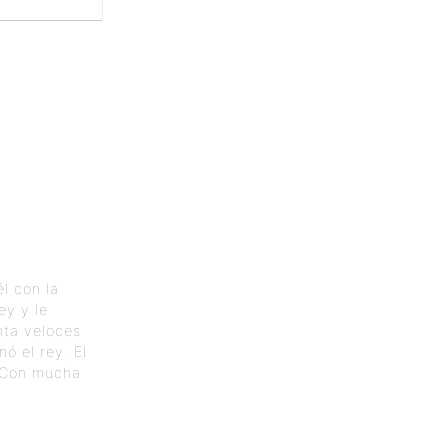
l con la
ey y le
enta veloces
ó el rey. El
… Con mucha