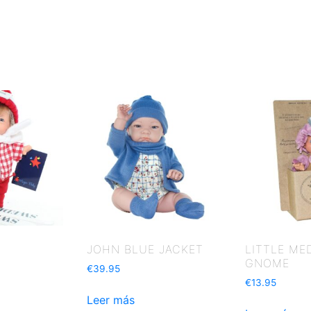
JOHN BLUE JACKET
LITTLE ME
GNOME
€
39.95
€
13.95
Leer más