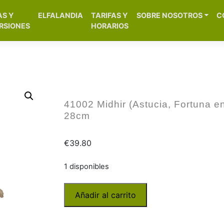
[aws_search_form]
AS Y
ELFALANDIA
TARIFAS Y
SOBRE NOSOTROS
C
– Alicante
RSIONES
HORARIOS
41002 Midhir (Astucia, Fortuna en
28cm
€
39.80
1 disponibles
Añadir al carrito