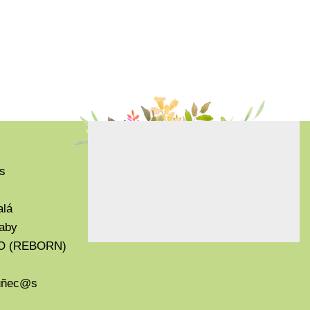
s
alá
aby
O (REBORN)
Muñec@s