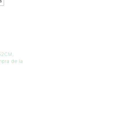
S
 52CM
,
mpra de la