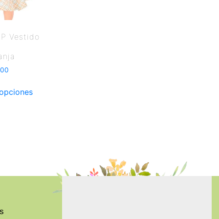
P Vestido
anja
.00
 opciones
s