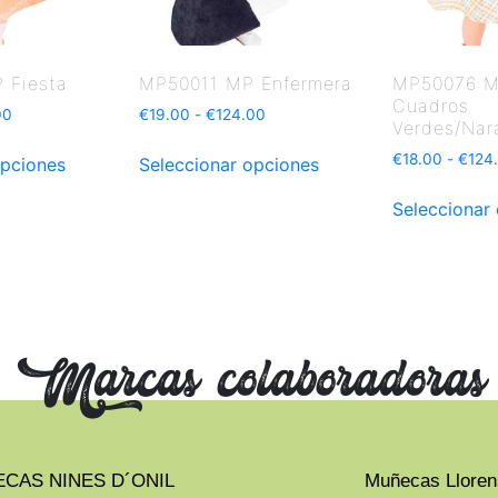
 Fiesta
MP50011 MP Enfermera
MP50076 M
Cuadros
00
€
19.00
-
€
124.00
Verdes/Nar
€
18.00
-
€
124
opciones
Seleccionar opciones
Seleccionar
Marcas colaboradoras
CAS NINES D´ONIL
Muñecas Lloren