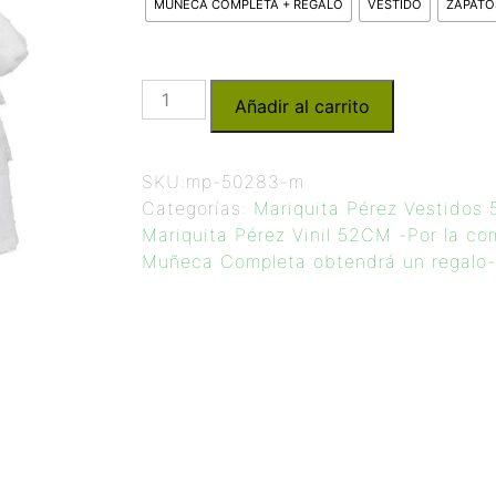
MUÑECA COMPLETA + REGALO
VESTIDO
ZAPATO
Añadir al carrito
SKU:
mp-50283-m
Categorías:
Mariquita Pérez Vestidos
Mariquita Pérez Vinil 52CM -Por la co
Muñeca Completa obtendrá un regalo-