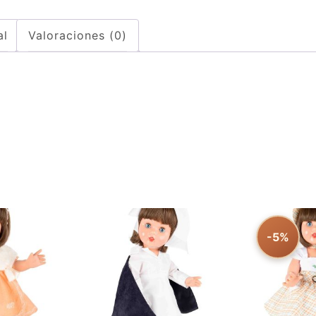
al
Valoraciones (0)
-5%