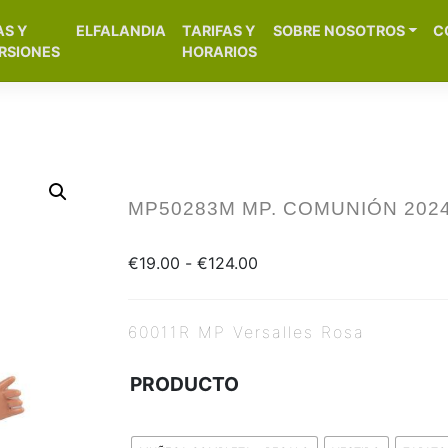
[aws_search_form]
AS Y
ELFALANDIA
TARIFAS Y
SOBRE NOSOTROS
C
– Alicante
RSIONES
HORARIOS
MP50283M MP. COMUNIÓN 202
€
19.00
-
€
124.00
60011R MP Versalles Rosa
PRODUCTO