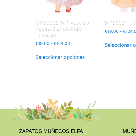
MP50008 MP Vestido
MP50031 MP
Rayas Blanco/Rojo
€
19.00
-
€
124.
Tirantes
€
19.00
-
€
124.00
Seleccionar 
Seleccionar opciones
ZAPATOS MUÑECOS ELFA
MUÑE