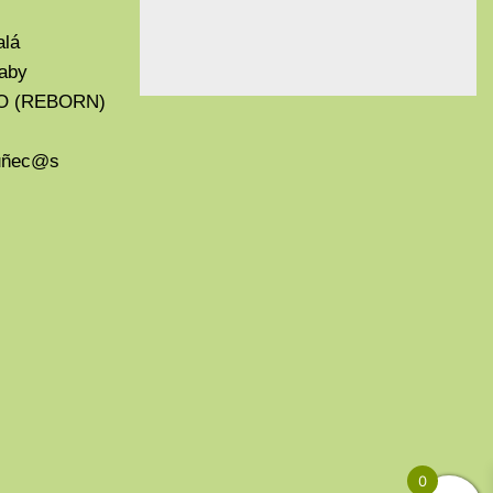
alá
aby
O (REBORN)
Muñec@s
0