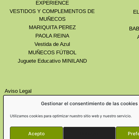
EXPERIENCE
VESTIDOS Y COMPLEMENTOS DE
E
MUÑECOS
MARIQUITA PEREZ
BAB
PAOLA REINA
Vestida de Azul
MUÑECOS FÚTBOL
Juguete Educativo MINILAND
Aviso Legal
Privacidad
Gestionar el consentimiento de las cookies
Cookies UE
Politica de devoluciones y
Utilizamos cookies para optimizar nuestro sitio web y nuestro servicio.
cancelaciones
Acepto
Denegar
Pref