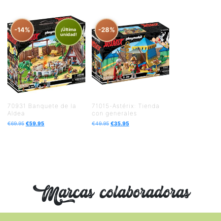
-14%
-28%
¡Última
unidad!
70931 Banquete de la
71015-Astérix: Tienda
Aldea
con generales
€
69.95
€
59.95
€
49.95
€
35.95
Marcas colaboradoras