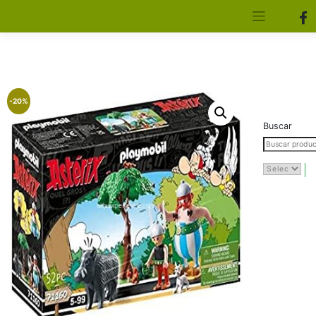
[aws_search_form]
Elfa Experience – Onil – Alicante
-20%
Buscar