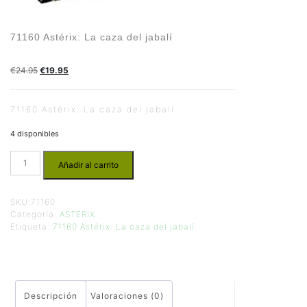
71160 Astérix: La caza del jabalí
€
24.95
€
19.95
71160 Astérix: La caza del jabalí
4 disponibles
Añadir al carrito
SKU:
71160
Categoría:
ASTERIX
Etiqueta:
71160 Astérix: La caza del jabalí
Descripción
Valoraciones (0)