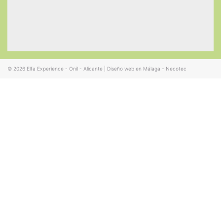
© 2026
Elfa Experience - Onil - Alicante
|
Diseño web en Málaga - Necotec