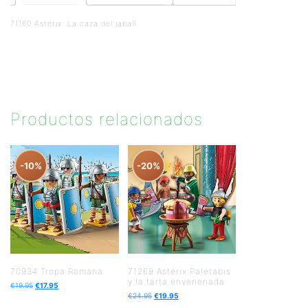
71160 Astérix: La caza del jabalí
Productos relacionados
-10%
-20%
70934 Tropa Romana
71269 Astérix:Paletabis
y la tarta envenenada
€
19.95
€
17.95
€
24.95
€
19.95